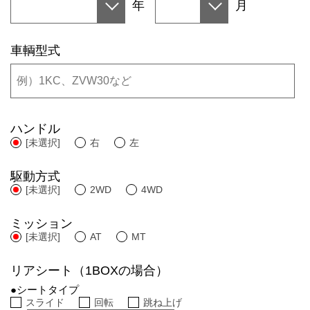
年
月
車輌型式
ハンドル
[未選択]
右
左
駆動方式
[未選択]
2WD
4WD
ミッション
[未選択]
AT
MT
リアシート（1BOXの場合）
●シートタイプ
スライド
回転
跳ね上げ