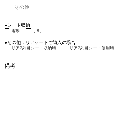
そ
の
他
●シート収納
電動
手動
●その他：リアゲートご購入の場合
リア2列目シート収納時
リア2列目シート使用時
備考