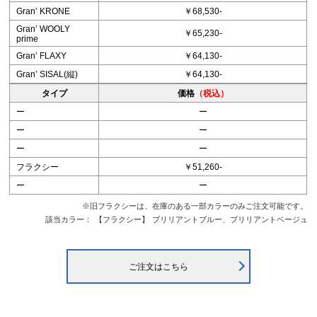
Granʼ KRONE
￥68,530-
Granʼ WOOLY
￥65,230-
prime
Granʼ FLAXY
￥64,130-
Granʼ SISAL(縦)
￥64,130-
タイプ
価格
（税込）
ー
ー
ー
ー
ー
ー
フラクシー
￥51,260-
ー
ー
※旧フラクシーは、在庫のある一部カラーのみご注文可能です。
該当カラー：
【フラクシー】
ブリリアントブルー、ブリリアントベージュ
ご注文はこちら