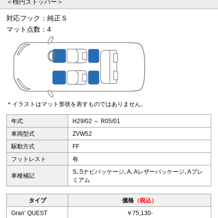
＜楕円ストッパー＞
対応フック：純正Ｓ
マット点数：4
＊イラストはマット形状を表すものではありません。
年式
H29/02 ～ R05/01
車両型式
ZVW52
駆動方式
FF
フットレスト
有
S､Sナビパッケージ､A､Aレザーパッケージ､Aプレ
車種補記
ミアム
タイプ
価格
（税込）
Granʼ QUEST
￥75,130-