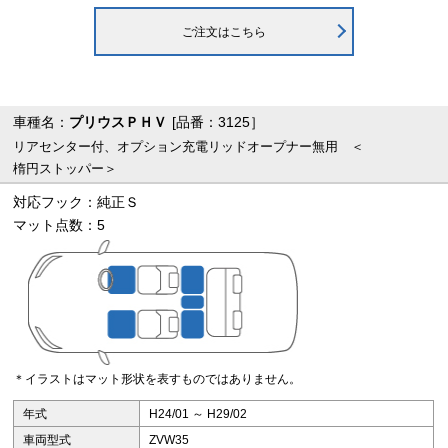
ご注文はこちら
車種名：
プリウスＰＨＶ
[品番：3125］
リアセンター付、オプション充電リッドオープナー無用 ＜
楕円ストッパー＞
対応フック：純正Ｓ
マット点数：5
＊イラストはマット形状を表すものではありません。
年式
H24/01 ～ H29/02
車両型式
ZVW35