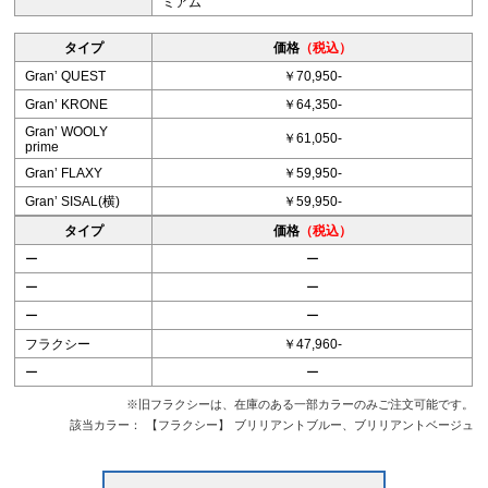
ミアム
タイプ
価格
（税込）
Granʼ QUEST
￥70,950-
Granʼ KRONE
￥64,350-
Granʼ WOOLY
￥61,050-
prime
Granʼ FLAXY
￥59,950-
Granʼ SISAL(横)
￥59,950-
タイプ
価格
（税込）
ー
ー
ー
ー
ー
ー
フラクシー
￥47,960-
ー
ー
※旧フラクシーは、在庫のある一部カラーのみご注文可能です。
該当カラー：
【フラクシー】
ブリリアントブルー、ブリリアントベージュ