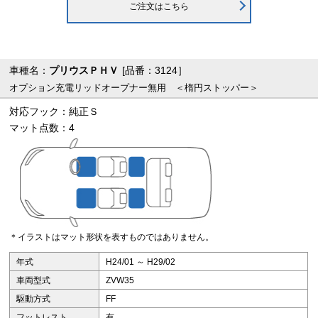
ご注文はこちら
車種名：
プリウスＰＨＶ
[品番：3124］
オプション充電リッドオープナー無用 ＜楕円ストッパー＞
対応フック：純正Ｓ
マット点数：4
＊イラストはマット形状を表すものではありません。
年式
H24/01 ～ H29/02
車両型式
ZVW35
駆動方式
FF
フットレスト
有