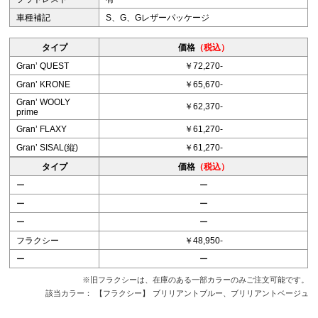
車種補記
S、G、Gレザーパッケージ
タイプ
価格
（税込）
Granʼ QUEST
￥72,270-
Granʼ KRONE
￥65,670-
Granʼ WOOLY
￥62,370-
prime
Granʼ FLAXY
￥61,270-
Granʼ SISAL(縦)
￥61,270-
タイプ
価格
（税込）
ー
ー
ー
ー
ー
ー
フラクシー
￥48,950-
ー
ー
※旧フラクシーは、在庫のある一部カラーのみご注文可能です。
該当カラー：
【フラクシー】
ブリリアントブルー、ブリリアントベージュ