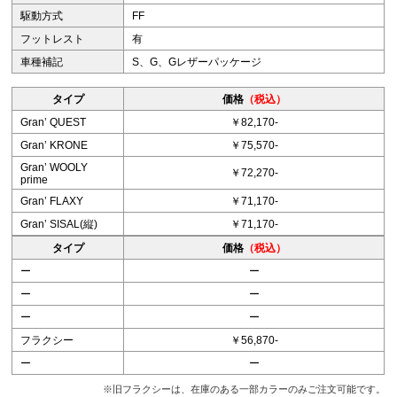
駆動方式
FF
フットレスト
有
車種補記
S、G、Gレザーパッケージ
タイプ
価格
（税込）
Granʼ QUEST
￥82,170-
Granʼ KRONE
￥75,570-
Granʼ WOOLY
￥72,270-
prime
Granʼ FLAXY
￥71,170-
Granʼ SISAL(縦)
￥71,170-
タイプ
価格
（税込）
ー
ー
ー
ー
ー
ー
フラクシー
￥56,870-
ー
ー
※旧フラクシーは、在庫のある一部カラーのみご注文可能です。