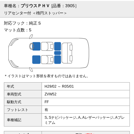
車種名：
プリウスＰＨＶ
[品番：3905］
リアセンター付 ＜楕円ストッパー＞
対応フック：純正Ｓ
マット点数：5
＊イラストはマット形状を表すものではありません。
年式
H29/02 ～ R05/01
車両型式
ZVW52
駆動方式
FF
フットレスト
有
S､Sナビパッケージ､A､Aレザーパッケージ､Aプレ
車種補記
ミアム