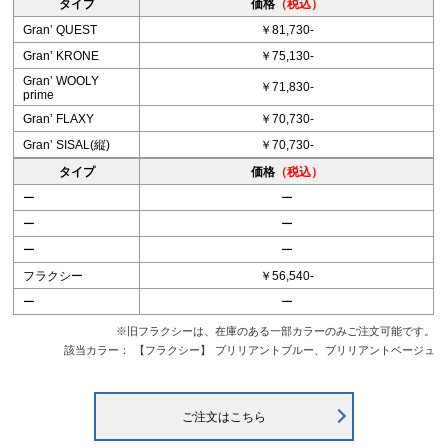
タイプ
価格
（税込）
Granʼ QUEST
￥81,730-
Granʼ KRONE
￥75,130-
Granʼ WOOLY
￥71,830-
prime
Granʼ FLAXY
￥70,730-
Granʼ SISAL(縦)
￥70,730-
タイプ
価格
（税込）
ー
ー
ー
ー
ー
ー
フラクシー
￥56,540-
ー
ー
※旧フラクシーは、在庫のある一部カラーのみご注文可能です。
該当カラー：
【フラクシー】
ブリリアントブルー、ブリリアントベージュ
ご注文はこちら