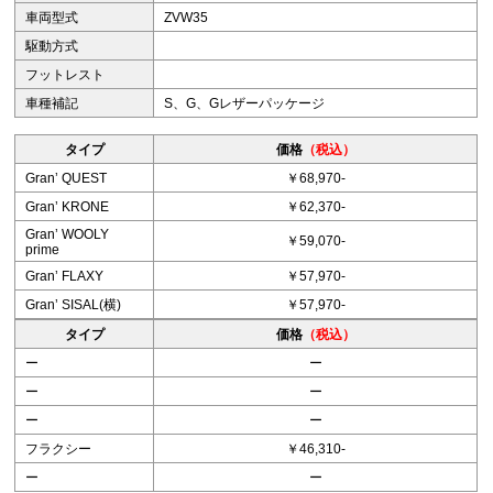
車両型式
ZVW35
駆動方式
フットレスト
車種補記
S、G、Gレザーパッケージ
タイプ
価格
（税込）
Granʼ QUEST
￥68,970-
Granʼ KRONE
￥62,370-
Granʼ WOOLY
￥59,070-
prime
Granʼ FLAXY
￥57,970-
Granʼ SISAL(横)
￥57,970-
タイプ
価格
（税込）
ー
ー
ー
ー
ー
ー
フラクシー
￥46,310-
ー
ー