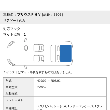
車種名：
プリウスＰＨＶ
[品番：3906］
リアゲートのみ
対応フック：
マット点数：1
＊イラストはマット形状を表すものではありません。
年式
H29/02 ～ R05/01
車両型式
ZVW52
駆動方式
フットレスト
S､Sナビパッケージ､A､Aレザーパッケージ､Aプレ
車種補記