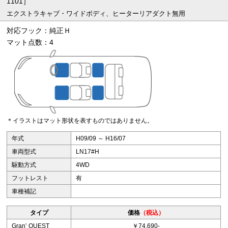
1101］
エクストラキャブ・ワイドボディ、ヒーターリアダクト無用
対応フック：純正Ｈ
マット点数：4
＊イラストはマット形状を表すものではありません。
年式
H09/09 ～ H16/07
車両型式
LN17#H
駆動方式
4WD
フットレスト
有
車種補記
タイプ
価格
（税込）
Granʼ QUEST
￥74,690-