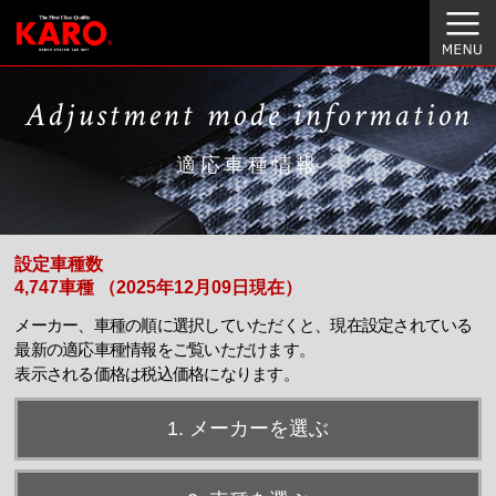
Adjustment mode information
適応車種情報
設定車種数
4,747車種 （2025年12月09日現在）
メーカー、車種の順に選択していただくと、現在設定されている
最新の適応車種情報をご覧いただけます。
表示される価格は税込価格になります。
1. メーカーを選ぶ