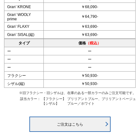
Granʼ KRONE
￥68,090-
Granʼ WOOLY
￥64,790-
prime
Granʼ FLAXY
￥63,690-
Granʼ SISAL(縦)
￥63,690-
タイプ
価格
（税込）
ー
ー
ー
ー
ー
ー
フラクシー
￥50,930-
シザル(縦)
￥50,930-
※旧フラクシー・旧シザルは、在庫のある一部カラーのみご注文可能です。
該当カラー：
【フラクシー】
ブリリアントブルー、ブリリアントベージュ
【シザル】
ブルー／ホワイト
ご注文はこちら