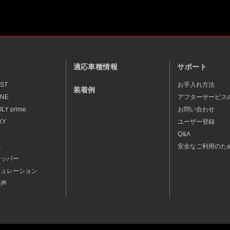
適応車種情報
サポート
EST
お手入れ方法
装着例
ONE
アフターサービス
LY prime
お問い合わせ
XY
ユーザー登録
Q&A
成
安全なご利用のた
トッパー
ミュレーション
の声