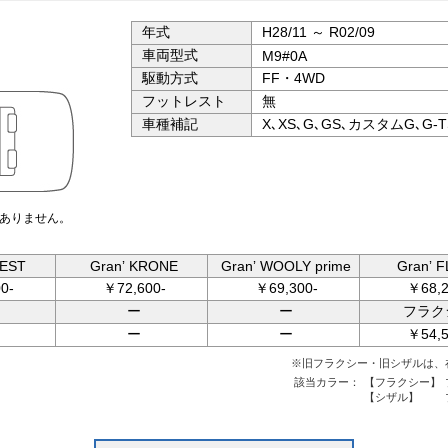
年式
H28/11 ～ R02/09
車両型式
M9#0A
駆動方式
FF・4WD
フットレスト
無
車種補記
X､XS､G､GS､カスタムG､G
ありません。
UEST
Granʼ KRONE
Granʼ WOOLY prime
Granʼ 
0-
￥72,600-
￥69,300-
￥68,2
ー
ー
フラク
ー
ー
￥54,5
※旧フラクシー・旧シザルは、
該当カラー：
【フラクシー】
【シザル】