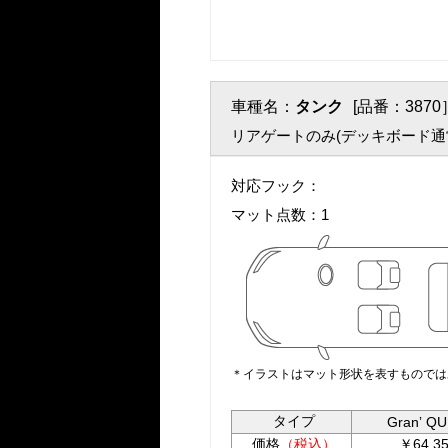
車種名：
タンク
[品番：3870
リアゲートのみ(デッキボード通
対応フック：
マット点数：1
＊イラストはマット形状を表すものでは
タイプ
Granʼ Q
価格
（税込）
￥64,35