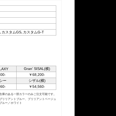
-T､カスタムGS､カスタムG-T
Granʼ SISAL(横)
FLAXY
00-
￥68,200-
シー
シザル(横)
60-
￥54,560-
在庫のある一部カラーのみご注文可能です。
ブリリアントブルー、ブリリアントベージュ
ブルー／ホワイト