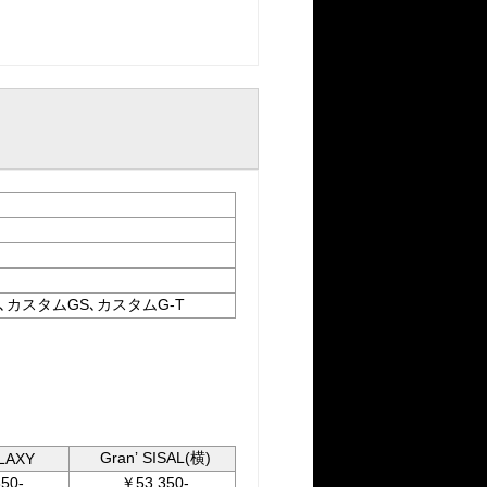
-T､カスタムGS､カスタムG-T
Granʼ SISAL(横)
FLAXY
50-
￥53,350-