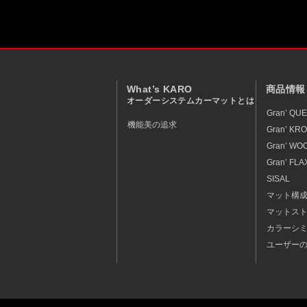
What’s KARO
商品情報
オーダーシステムカーマットとは
Gran’ QU
機能美の追求
Gran’ KR
Gran’ WOO
Gran’ FLA
SISAL
マット構
マットス
カラーシ
ユーザー