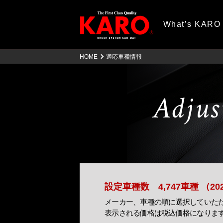
What’s KARO
HOME
適応車種情報
Adjus
設定車種数
4,747車種 （2
メーカー、車種の順に選択していた
表示される価格は税込価格になりま