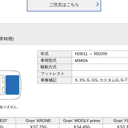
ご注文はこちら
］
常時用)
年式
H28/11 ～ R02/09
車両型式
M9#0A
駆動方式
フットレスト
車種補記
X､XS､G､GS､カスタムG､G
ありません。
UEST
Granʼ KRONE
Granʼ WOOLY prime
Granʼ 
0-
￥57,750-
￥54,450-
￥53,3