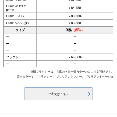
Granʼ WOOLY
￥84,480-
prime
Granʼ FLAXY
￥83,380-
Granʼ SISAL(横)
￥83,380-
タイプ
価格
（税込）
ー
ー
ー
ー
ー
ー
フラクシー
￥66,660-
ー
ー
※旧フラクシーは、在庫のある一部カラーのみご注文可能です。
該当カラー：
【フラクシー】
ブリリアントブルー、ブリリアントベージュ
ご注文はこちら