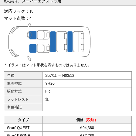
8人乗り、スーパーエクストラ用
対応フック：Ｋ
マット点数：4
＊イラストはマット形状を表すものではありません。
年式
S57/11 ～ H03/12
車両型式
YR20
駆動方式
FR
フットレスト
無
車種補記
タイプ
価格
（税込）
Granʼ QUEST
￥94,380-
Granʼ KRONE
￥87,780-