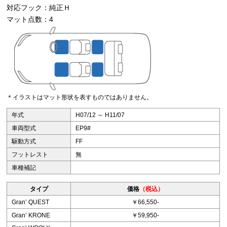
対応フック：純正Ｈ
マット点数：4
＊イラストはマット形状を表すものではありません。
年式
H07/12 ～ H11/07
車両型式
EP9#
駆動方式
FF
フットレスト
無
車種補記
タイプ
価格
（税込）
Granʼ QUEST
￥66,550-
Granʼ KRONE
￥59,950-