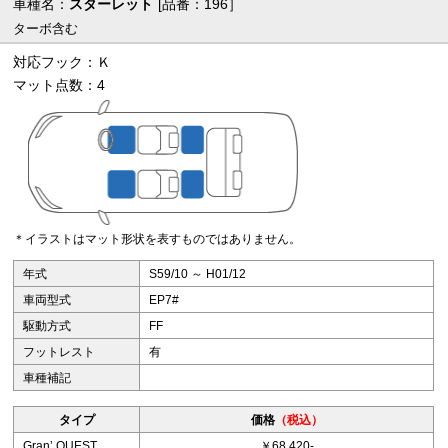
車種名：
スターレット
[品番：196］
ターボ含む
対応フック：Ｋ
マット点数：4
＊イラストはマット形状を表すものではありません。
年式
S59/10 ～ H01/12
車両型式
EP7#
駆動方式
FF
フットレスト
有
車種補記
タイプ
価格
（税込）
Granʼ QUEST
￥68,420-