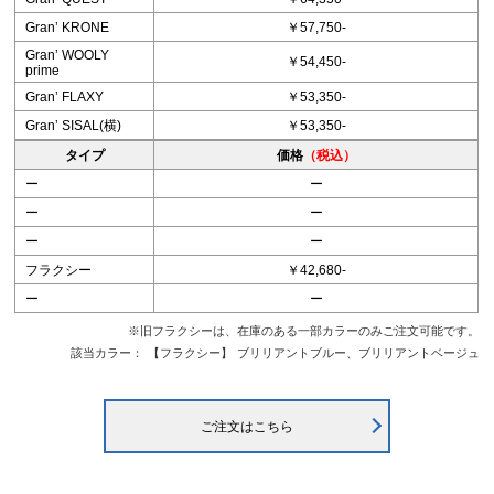
Granʼ KRONE
￥57,750-
Granʼ WOOLY
￥54,450-
prime
Granʼ FLAXY
￥53,350-
Granʼ SISAL(横)
￥53,350-
タイプ
価格
（税込）
ー
ー
ー
ー
ー
ー
フラクシー
￥42,680-
ー
ー
※旧フラクシーは、在庫のある一部カラーのみご注文可能です。
該当カラー：
【フラクシー】
ブリリアントブルー、ブリリアントベージュ
ご注文はこちら