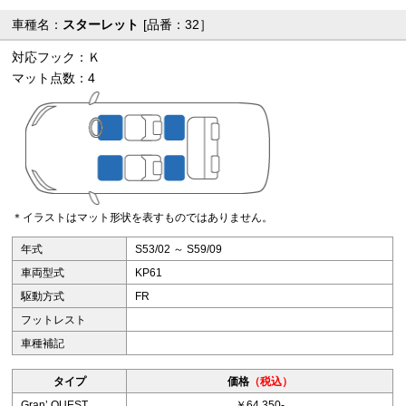
車種名：
スターレット
[品番：32］
対応フック：Ｋ
マット点数：4
＊イラストはマット形状を表すものではありません。
年式
S53/02 ～ S59/09
車両型式
KP61
駆動方式
FR
フットレスト
車種補記
タイプ
価格
（税込）
Granʼ QUEST
￥64,350-