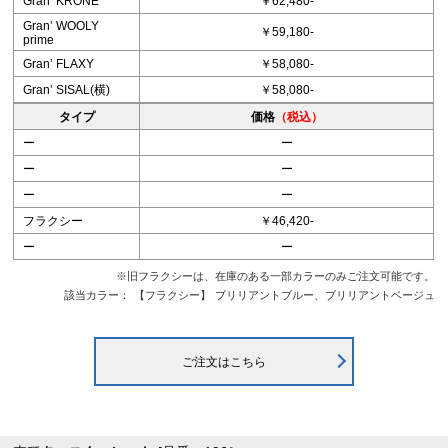
Granʼ KRONE
￥62,480-
Granʼ WOOLY
￥59,180-
prime
Granʼ FLAXY
￥58,080-
Granʼ SISAL(横)
￥58,080-
タイプ
価格
（税込）
ー
ー
ー
ー
ー
ー
フラクシー
￥46,420-
ー
ー
※旧フラクシーは、在庫のある一部カラーのみご注文可能です。
該当カラー：
【フラクシー】
ブリリアントブルー、ブリリアントベージュ
ご注文はこちら