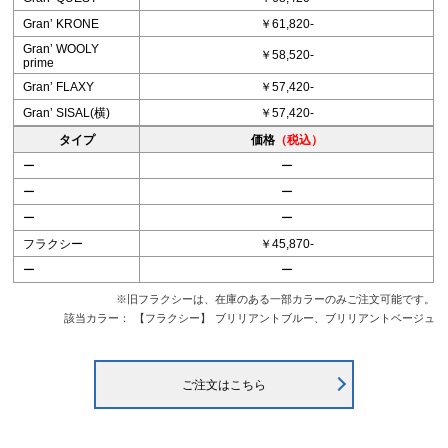
Granʼ KRONE
￥61,820-
Granʼ WOOLY
￥58,520-
prime
Granʼ FLAXY
￥57,420-
Granʼ SISAL(横)
￥57,420-
タイプ
価格
（税込）
ー
ー
ー
ー
ー
ー
フラクシー
￥45,870-
ー
ー
※旧フラクシーは、在庫のある一部カラーのみご注文可能です。
該当カラー：
【フラクシー】
ブリリアントブルー、ブリリアントベージュ
ご注文はこちら