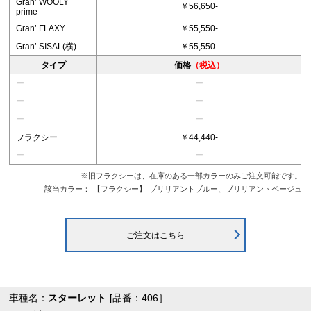
Granʼ WOOLY
￥56,650-
prime
Granʼ FLAXY
￥55,550-
Granʼ SISAL(横)
￥55,550-
タイプ
価格
（税込）
ー
ー
ー
ー
ー
ー
フラクシー
￥44,440-
ー
ー
※旧フラクシーは、在庫のある一部カラーのみご注文可能です。
該当カラー：
【フラクシー】
ブリリアントブルー、ブリリアントベージュ
ご注文はこちら
車種名：
スターレット
[品番：406］