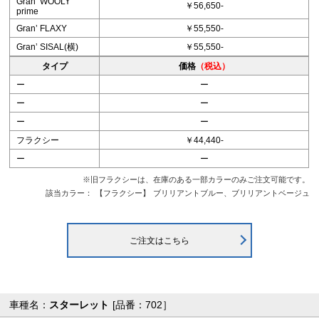
Granʼ WOOLY
￥56,650-
prime
Granʼ FLAXY
￥55,550-
Granʼ SISAL(横)
￥55,550-
タイプ
価格
（税込）
ー
ー
ー
ー
ー
ー
フラクシー
￥44,440-
ー
ー
※旧フラクシーは、在庫のある一部カラーのみご注文可能です。
該当カラー：
【フラクシー】
ブリリアントブルー、ブリリアントベージュ
ご注文はこちら
車種名：
スターレット
[品番：702］