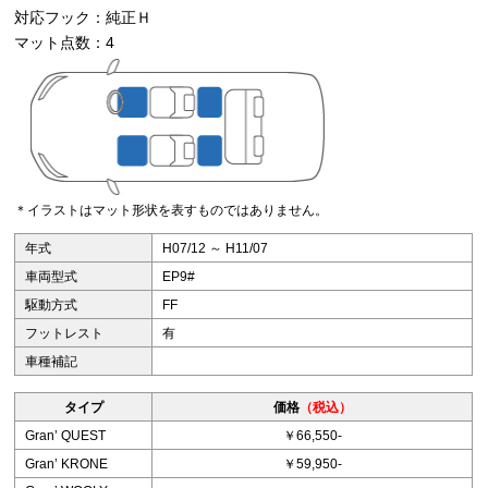
対応フック：純正Ｈ
マット点数：4
＊イラストはマット形状を表すものではありません。
年式
H07/12 ～ H11/07
車両型式
EP9#
駆動方式
FF
フットレスト
有
車種補記
タイプ
価格
（税込）
Granʼ QUEST
￥66,550-
Granʼ KRONE
￥59,950-