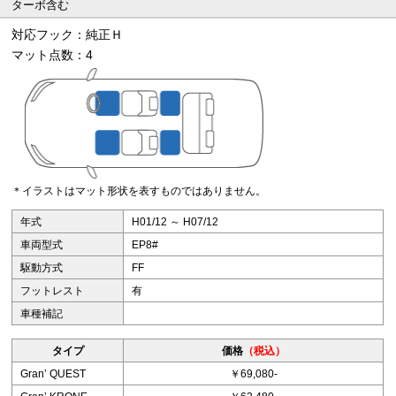
ターボ含む
対応フック：純正Ｈ
マット点数：4
＊イラストはマット形状を表すものではありません。
年式
H01/12 ～ H07/12
車両型式
EP8#
駆動方式
FF
フットレスト
有
車種補記
タイプ
価格
（税込）
Granʼ QUEST
￥69,080-