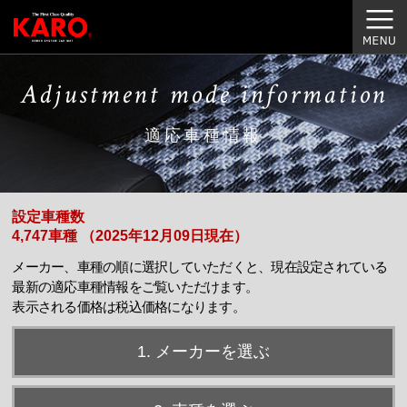
Adjustment mode information
適応車種情報
設定車種数
4,747車種 （2025年12月09日現在）
メーカー、車種の順に選択していただくと、現在設定されている
最新の適応車種情報をご覧いただけます。
表示される価格は税込価格になります。
1. メーカーを選ぶ