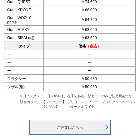
Granʼ QUEST
￥74,690-
Granʼ KRONE
￥68,090-
Granʼ WOOLY
￥64,790-
prime
Granʼ FLAXY
￥63,690-
Granʼ SISAL(縦)
￥63,690-
タイプ
価格
（税込）
ー
ー
ー
ー
ー
ー
フラクシー
￥50,930-
シザル(縦)
￥50,930-
※旧フラクシー・旧シザルは、在庫のある一部カラーのみご注文可能です。
該当カラー：
【フラクシー】
ブリリアントブルー、ブリリアントベージュ
【シザル】
ブルー／ホワイト
ご注文はこちら