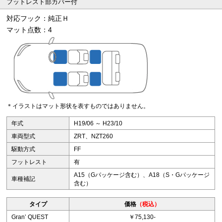
フットレスト部カバー付
対応フック：純正Ｈ
マット点数：4
＊イラストはマット形状を表すものではありません。
年式
H19/06 ～ H23/10
車両型式
ZRT、NZT260
駆動方式
FF
フットレスト
有
A15（Gパッケージ含む）、A18（S・Gパッケージ
車種補記
含む）
タイプ
価格
（税込）
Granʼ QUEST
￥75,130-