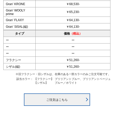
Granʼ KRONE
￥68,530-
Granʼ WOOLY
￥65,230-
prime
Granʼ FLAXY
￥64,130-
Granʼ SISAL(縦)
￥64,130-
タイプ
価格
（税込）
ー
ー
ー
ー
ー
ー
フラクシー
￥51,260-
シザル(縦)
￥51,260-
※旧フラクシー・旧シザルは、在庫のある一部カラーのみご注文可能です。
該当カラー：
【フラクシー】
ブリリアントブルー、ブリリアントベージュ
【シザル】
ブルー／ホワイト
ご注文はこちら