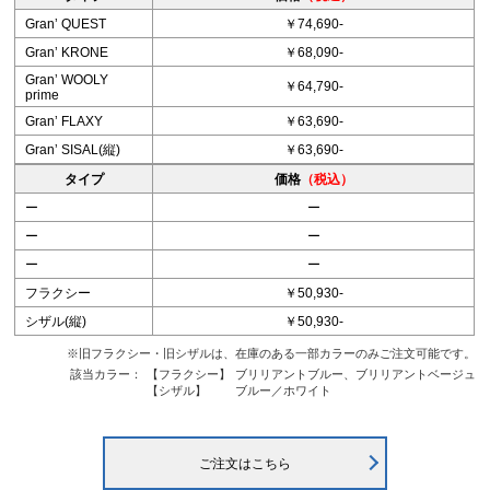
Granʼ QUEST
￥74,690-
Granʼ KRONE
￥68,090-
Granʼ WOOLY
￥64,790-
prime
Granʼ FLAXY
￥63,690-
Granʼ SISAL(縦)
￥63,690-
タイプ
価格
（税込）
ー
ー
ー
ー
ー
ー
フラクシー
￥50,930-
シザル(縦)
￥50,930-
※旧フラクシー・旧シザルは、在庫のある一部カラーのみご注文可能です。
該当カラー：
【フラクシー】
ブリリアントブルー、ブリリアントベージュ
【シザル】
ブルー／ホワイト
ご注文はこちら